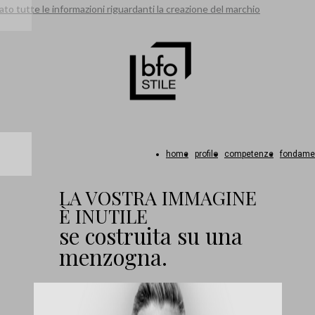
to tutte le informazioni riguardanti la creazione del marchio
home
profilo
competenze
fondame
LA VOSTRA IMMAGINE
È INUTILE
se costruita su una
menzogna.