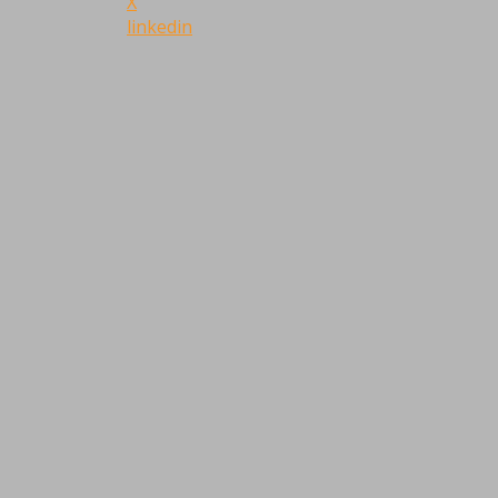
X
linkedin